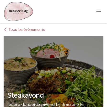
Se rendre au contenu
Tous les événements
Steakavond
Iedere donderdagavond bij Brasserie M