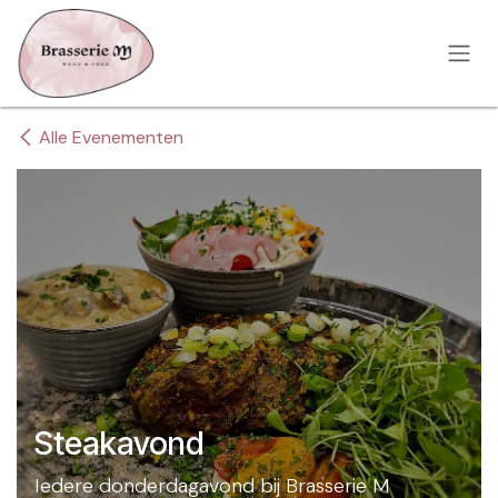
Overslaan naar inhoud
Alle Evenementen
Steakavond
Iedere donderdagavond bij Brasserie M